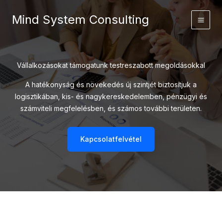
Skip
Mind System Consulting
to
content
Vállalkozásokat támogatunk testreszabott megoldásokkal
A hatékonyság és növekedés új szintjét biztosítjuk a
logisztikában, kis- és nagykereskedelemben, pénzügyi és
számviteli megfelelésben, és számos további területen.
Kapcsolatfelvétel