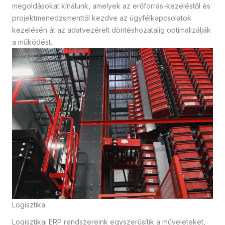
megoldásokat kínálunk, amelyek az erőforrás-kezeléstől és
projektmenedzsmenttől kezdve az ügyfélkapcsolatok
kezelésén át az adatvezérelt döntéshozatalig optimalizálják
a működést.
Logisztika
Logisztikai ERP rendszereink egyszerűsítik a műveleteket,