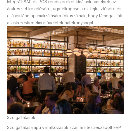
Integrált SAP és POS rendszereket kínálunk, amelyek az
árukészlet kezelésére, ügyfélkapcsolatok fejlesztésére és
ellátási lánc optimalizálására fókuszálnak, hogy támogassák
a kiskereskedelmi műveletek hatékonyságát.
Szolgáltatások
Szolgáltatásalapú vállalkozások számára testreszabott ERP