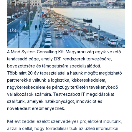
A Mind System Consulting Kft. Magyarország egyik vezető
tanácsadó cége, amely ERP rendszerek tervezésére,
bevezetésére és támogatására specializálódott.
Több mint 20 év tapasztalattal a hátunk mögött megbízható
partnerekké váltunk a logisztika, kiskereskedelem,
nagykereskedelem és pénzügy területén tevékenykedő
vállalkozások számára. Testreszabott IT megoldásokat
szállítunk, amelyek hatékonyságot, innovációt és
növekedést eredményeznek.
Két évtizeddel ezelőtt szenvedélyes projektként indultunk,
azzal a céllal, hogy forradalmasítsuk az üzleti informatikai