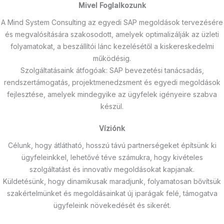
Mivel Foglalkozunk
A Mind System Consulting az egyedi SAP megoldások tervezésére
és megvalósítására szakosodott, amelyek optimalizálják az üzleti
folyamatokat, a beszállítói lánc kezelésétől a kiskereskedelmi
működésig.
Szolgáltatásaink átfogóak: SAP bevezetési tanácsadás,
rendszertámogatás, projektmenedzsment és egyedi megoldások
fejlesztése, amelyek mindegyike az ügyfelek igényeire szabva
készül.
Víziónk
Célunk, hogy átlátható, hosszú távú partnerségeket építsünk ki
ügyfeleinkkel, lehetővé téve számukra, hogy kivételes
szolgáltatást és innovatív megoldásokat kapjanak.
Küldetésünk, hogy dinamikusak maradjunk, folyamatosan bővítsük
szakértelmünket és megoldásainkat új iparágak felé, támogatva
ügyfeleink növekedését és sikerét.