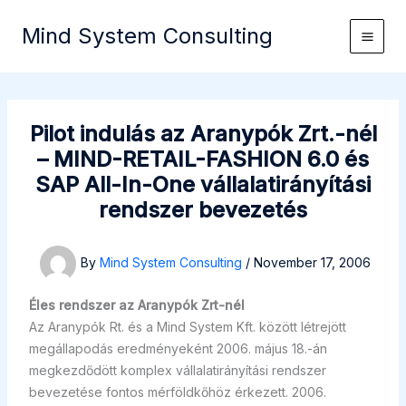
Skip
Mind System Consulting
to
content
Pilot indulás az Aranypók Zrt.-nél
– MIND-RETAIL-FASHION 6.0 és
SAP All-In-One vállalatirányítási
rendszer bevezetés
By
Mind System Consulting
/
November 17, 2006
Éles rendszer az Aranypók Zrt-nél
Az Aranypók Rt. és a Mind System Kft. között létrejött
megállapodás eredményeként 2006. május 18.-án
megkezdődött komplex vállalatirányítási rendszer
bevezetése fontos mérföldkőhöz érkezett. 2006.