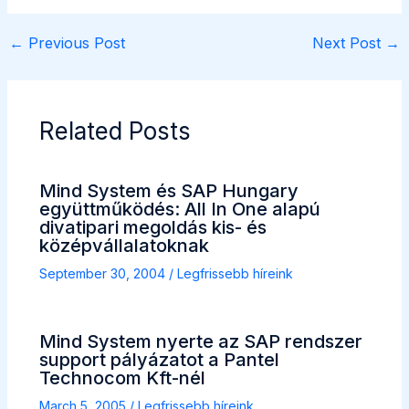
←
Previous Post
Next Post
→
Related Posts
Mind System és SAP Hungary
együttműködés: All In One alapú
divatipari megoldás kis- és
középvállalatoknak
September 30, 2004
/
Legfrissebb híreink
Mind System nyerte az SAP rendszer
support pályázatot a Pantel
Technocom Kft-nél
March 5, 2005
/
Legfrissebb híreink